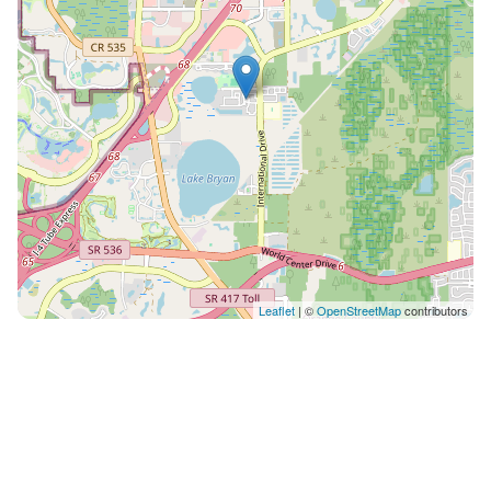
Leaflet
| ©
OpenStreetMap
contributors