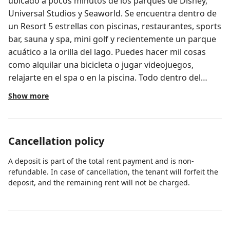
ubicado a pocos minutos de los parques de Disney,
Universal Studios y Seaworld. Se encuentra dentro de
un Resort 5 estrellas con piscinas, restaurantes, sports
bar, sauna y spa, mini golf y recientemente un parque
acuático a la orilla del lago. Puedes hacer mil cosas
como alquilar una bicicleta o jugar videojuegos,
relajarte en el spa o en la piscina. Todo dentro del
Resort. IMPORTANTE: Reservar solo 7 o 14 dias desde
Show more
viernes, sábado o domingo. El apartamento está full
equipado. La cocina tiene todo lo necesario: ollas,
cacerolas, cubiertos, vasos, platos, copas, etc. Tienes
Cancellation policy
lavadora y secadora de ropa dentro del apartamento.
Las camas son comodisimas y hay almohadas y ropa
A deposit is part of the total rent payment and is non-
de cama extra. No te preocupes si te quedas dormido
refundable. In case of cancellation, the tenant will forfeit the
en el sillón, se convierte en cama queen y es muy
deposit, and the remaining rent will not be charged.
cómodo. Los baños son amplios, tienes toallas, jabón,
papel higiénico y shampoo. También hay secadora de
pelo. Es como si vivieras en tu propio apartamento!