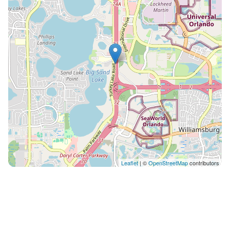
nocturna y restaurantes. Mi consejo es alquilar carro
antes del viaje y recogerlo en el aeropuerto. Así
tendrás libertad para moverte por todo Orlando. Si tu
viaje es exclusivo para ir a los parques es fácil moverse
en Uber y así te ahorras el pago de estacionamiento
en los parques Ya que el apartamento forma parte de
un Resort tú y tu familia serán mis invitados. Por ello
deberás mencionar mi nombre al hacer el check in.
Debes hacer el checkin como en cualquier hotel y
probablemente dejar un número de tarjeta como
depósito. Sin embargo no te cobrarán nada extra a
menos que consumas algún servicio de pago.
Leaflet
| ©
OpenStreetMap
contributors