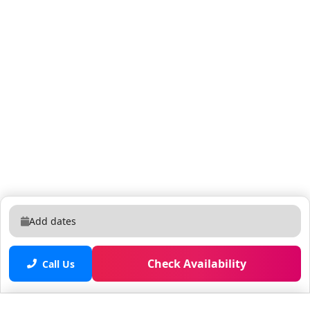
disfrutar a mi familia y amigos en mi apartamento.
Estaré al pendiente de que ustedes también disfruten.
Con una conveniente ubicación de tan solo minutos de
distancia de las mayores atracciones y parques de
Orlando. El complejo tiene shuttle que les lleva a los
parques El apartamento se divide en dos dependiendo
la cantidad de personas. A. Dos cuartos máximo 8
personas B. Un cuarto máximo 4
Add dates
Check Availability
Call Us