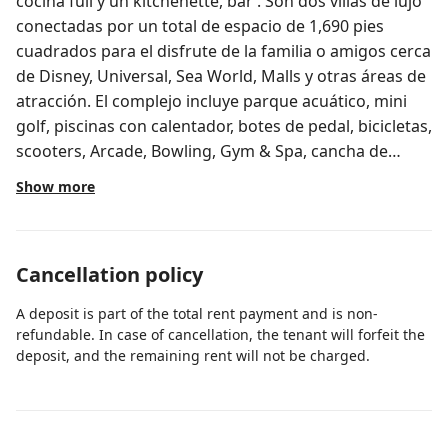
cocina full y un kitchenette, bar . Son dos villas de lujo
conectadas por un total de espacio de 1,690 pies
cuadrados para el disfrute de la familia o amigos cerca
de Disney, Universal, Sea World, Malls y otras áreas de
atracción. El complejo incluye parque acuático, mini
golf, piscinas con calentador, botes de pedal, bicicletas,
scooters, Arcade, Bowling, Gym & Spa, cancha de
Tennis. Vacaciones espectaculares Las facilidades de
Show more
Westgate Resort provee a los huéspedes toda las
comodidades de un apartamento amueblado que
cuenta con tres habitaciones. Con una conveniente
Cancellation policy
ubicación de tan solo minutos de distancia de las
mayores atracciones y parques de Orlando. En adición
A deposit is part of the total rent payment and is non-
que es un lugar perfecto por que cuenta con
refundable. In case of cancellation, the tenant will forfeit the
amenidades de entrenamiento para toda la familia
deposit, and the remaining rent will not be charged.
dentro del complejo. El parque de agua y todas las
piscinas tiene calentador de las aguas para el disfrute
de toda época. Las actividades en el Westgate Lakes