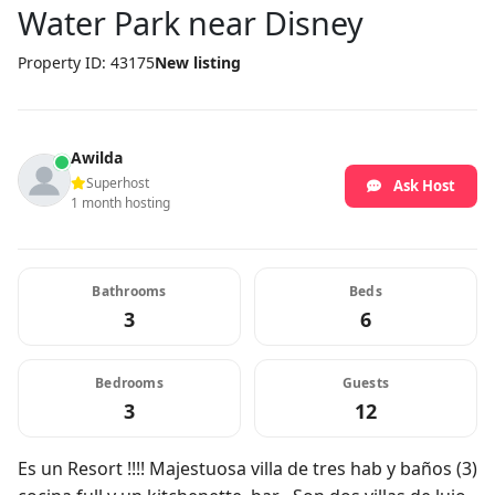
Water Park near Disney
Property ID: 43175
New listing
Awilda
Superhost
Ask Host
1 month hosting
Bathrooms
Beds
3
6
Bedrooms
Guests
3
12
Es un Resort !!!! Majestuosa villa de tres hab y baños (3)