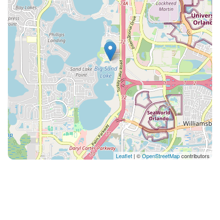
aplicar una tasa de hotel (12,99 $ + impuestos por
noche) Admite mascotas (puede aplicarse una tarifa)
Estacionamiento gratis Número de piscinas exteriores
- 7 Número de bañeras de hidromasaje - 7 Número de
bares junto a la piscina - 2 Centro de negocios
Recepción 24 horas Personal multilingüe Periódicos
(con cargos adicionales) Ascensor Spa con todos los
servicios Puerto deportivo Recepción 24 horas Espacio
para conferencias Centro de negocios Portero Salida
exprés Asistencia para excursiones/boletos Salas de
reuniones -10 Lavandería Servicio de Limosine
disponible Cafeterías/cafés Acceso a Internet Caja de
seguridad en la recepción Tamaño del espacio para
Leaflet
| ©
OpenStreetMap
contributors
conferencias (metros) - 2323 Depósito de equipaje
Cajero automático/banco Desayuno disponible (con
recargo) Número de restaurantes - 3 Servicios de
mantenimiento Tiendas de regalos o quioscos
Cafetería/deli Soy propietario desde 2019. Me encanta